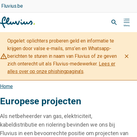
Overslaan
Top
Fluvius.be
navigation
en
Zoeken
-
naar
Partner
de
inhoud
Opgelet: oplichters proberen geld en informatie te
gaan
krijgen door valse e-mails, sms’en en Whatsapp-
warning_amber
close
berichten te sturen in naam van Fluvius of ze geven
zich onterecht uit als Fluvius-medewerker.
Lees er
alles over op onze phishingpagina’s
.
Home
Kruimelpad
Europese projecten
Als netbeheerder van gas, elektriciteit,
kabeldistributie en riolering bevinden we ons bij
Fluvius in een bevoorrechte positie om projecten van