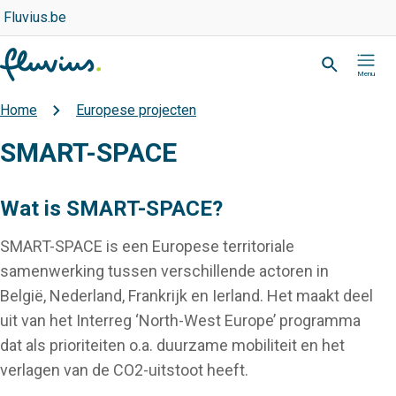
Overslaan
Top
Fluvius.be
navigation
en
Zoeken
-
naar
Partner
de
inhoud
Home
Europese projecten
Kruimelpad
gaan
SMART-SPACE
Wat is SMART-SPACE?
SMART-SPACE is een Europese territoriale
samenwerking tussen verschillende actoren in
België, Nederland, Frankrijk en Ierland. Het maakt deel
uit van het Interreg ‘North-West Europe’ programma
dat als prioriteiten o.a. duurzame mobiliteit en het
verlagen van de CO2-uitstoot heeft.