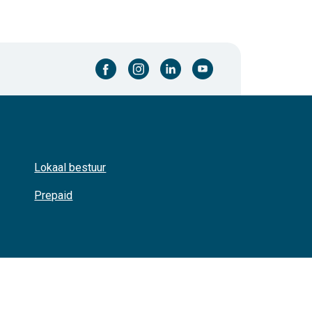
facebook-cirkel
instagram-cirkel
linkedin-cirkel
youtube-cirkel
Lokaal bestuur
Prepaid