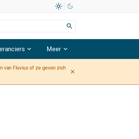
light_mode
dark_mode
eranciers
Meer
am van Fluvius of ze geven zich
close