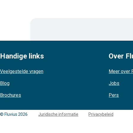
Handige links
Over Fl
Veelgestelde vragen
Meer over F
Blog
Jobs
Brochures
Pers
Copyright
© Fluvius 2026
Juridische informatie
Privacybeleid
links