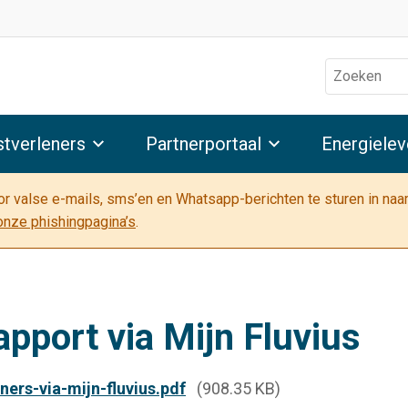
Zoeken
stverleners
Partnerportaal
Energielev
oor valse e-mails, sms’en en Whatsapp-berichten te sturen in na
onze phishingpagina’s
.
apport via Mijn Fluvius
ners-via-mijn-fluvius.pdf
(908.35 KB)