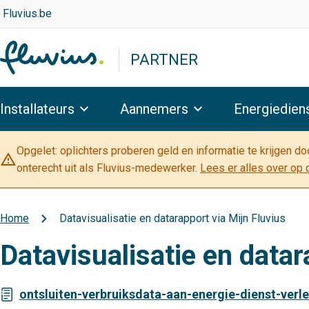
Overslaan
Top
Fluvius.be
navigation
en
-
naar
PARTNER
Partner
de
inhoud
Hoofdnavigatie
gaan
Installateurs
Aannemers
Energiedien
Opgelet: oplichters proberen geld en informatie te krijgen d
warning_amber
onterecht uit als Fluvius-medewerker.
Lees er alles over op 
Home
Datavisualisatie en datarapport via Mijn Fluvius
Kruimelpad
Datavisualisatie en datar
ontsluiten-verbruiksdata-aan-energie-dienst-verle