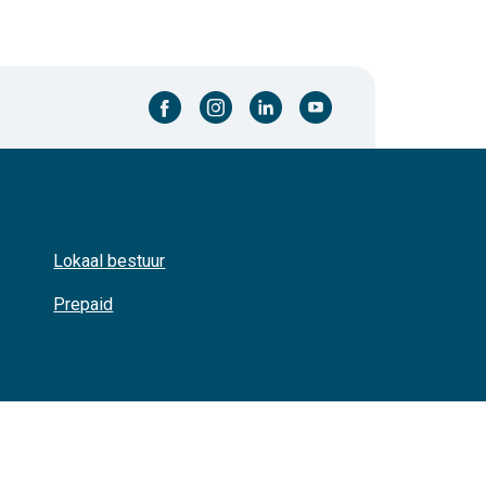
facebook-cirkel
instagram-cirkel
linkedin-cirkel
youtube-cirkel
Lokaal bestuur
Prepaid