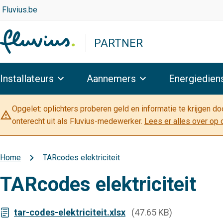
Overslaan
Top
Fluvius.be
navigation
en
-
naar
PARTNER
Partner
de
inhoud
Hoofdnavigatie
gaan
Installateurs
Aannemers
Energiedien
Opgelet: oplichters proberen geld en informatie te krijgen d
warning_amber
onterecht uit als Fluvius-medewerker.
Lees er alles over op 
Home
TARcodes elektriciteit
Kruimelpad
TARcodes elektriciteit
tar-codes-elektriciteit.xlsx
(47.65 KB)