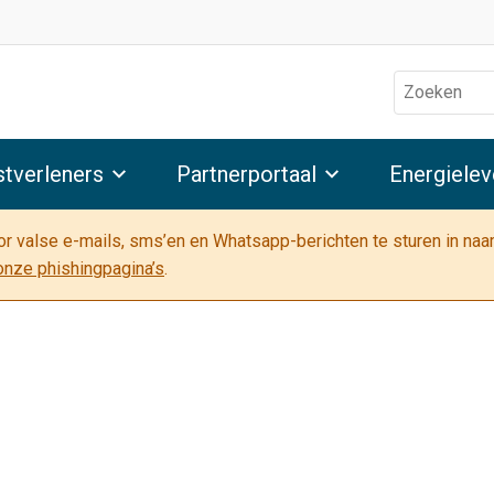
Zoeken
stverleners
Partnerportaal
Energielev
oor valse e-mails, sms’en en Whatsapp-berichten te sturen in na
onze phishingpagina’s
.