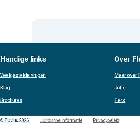
Handige links
Over Fl
Veelgestelde vragen
Meer over F
Blog
Jobs
Brochures
Pers
Copyright
© Fluvius 2026
Juridische informatie
Privacybeleid
links