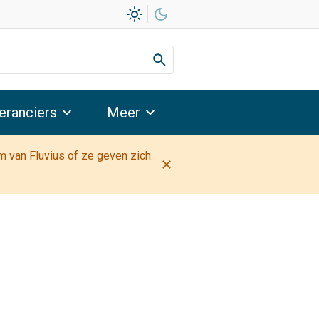
light_mode
dark_mode
eranciers
Meer
am van Fluvius of ze geven zich
close