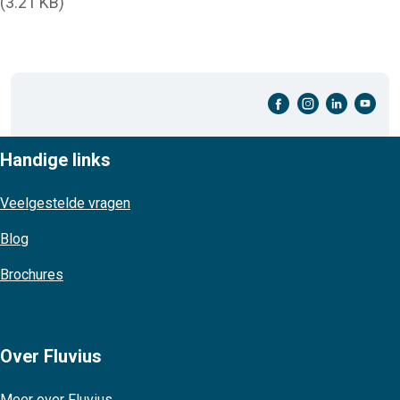
(3.21 KB)
facebook-cirkel
instagram-cirkel
linkedin-cirkel
youtube-cirkel
Handige links
Veelgestelde vragen
Blog
Brochures
Over Fluvius
Meer over Fluvius