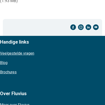
(1.93 MB)
facebook-cirkel
instagram-cirkel
linkedin-cirkel
youtube-cirkel
Handige links
Veelgestelde vragen
Blog
Brochures
Over Fluvius
Meer over Fluvius