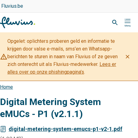
Overslaan
Top
Fluvius.be
navigation
en
Zoeken
-
naar
Partner
de
inhoud
Opgelet: oplichters proberen geld en informatie te
gaan
krijgen door valse e-mails, sms’en en Whatsapp-
warning_amber
close
berichten te sturen in naam van Fluvius of ze geven
zich onterecht uit als Fluvius-medewerker.
Lees er
alles over op onze phishingpagina’s
.
Home
Kruimelpad
Digital Metering System
eMUCs - P1 (v2.1.1)
digital-metering-system-emucs-p1-v2-1.pdf