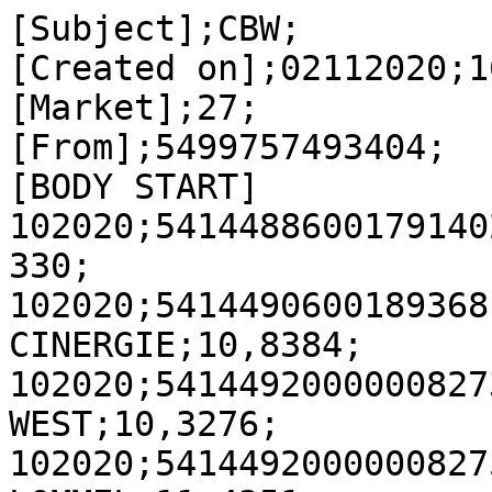
[Subject];CBW;

[Created on];02112020;1
[Market];27;

[From];5499757493404;

[BODY START]

102020;5414488600179140
330;

102020;5414490600189368
CINERGIE;10,8384;

102020;5414492000000827
WEST;10,3276;

102020;5414492000000827