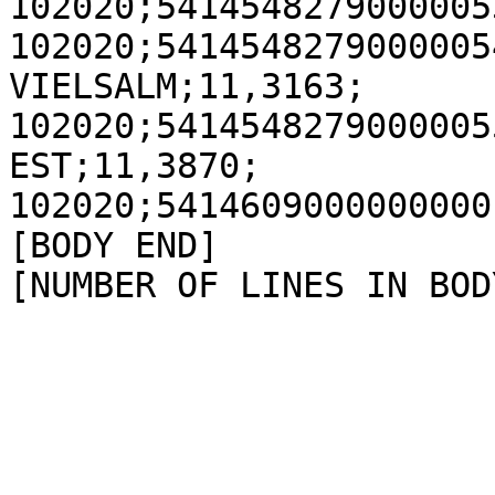
102020;5414548279000005
102020;5414548279000005
VIELSALM;11,3163;

102020;5414548279000005
EST;11,3870;

102020;5414609000000000
[BODY END]
