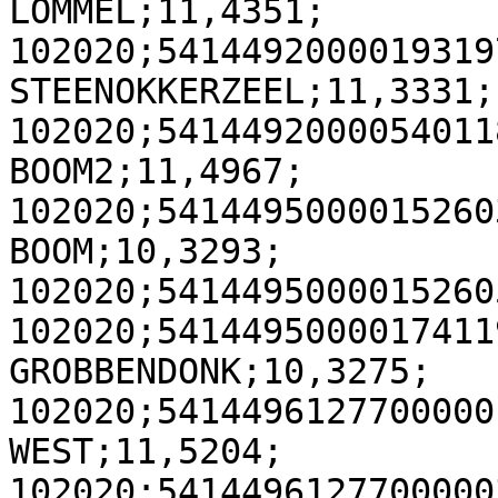
LOMMEL;11,4351;

102020;5414492000019319
STEENOKKERZEEL;11,3331;

102020;5414492000054011
BOOM2;11,4967;

102020;5414495000015260
BOOM;10,3293;

102020;5414495000015260
102020;5414495000017411
GROBBENDONK;10,3275;

102020;5414496127700000
WEST;11,5204;

102020;5414496127700000