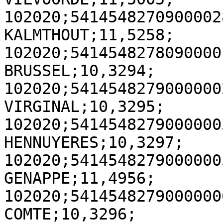
102020;54145482709000028
KALMTHOUT;11,5258;

102020;5414548278090000
BRUSSEL;10,3294;

102020;5414548279000000
VIRGINAL;10,3295;

102020;5414548279000000
HENNUYERES;10,3297;

102020;5414548279000000
GENAPPE;11,4956;

102020;5414548279000000
COMTE;10,3296;
